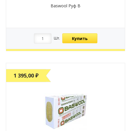
Baswool Руф В
Купить
Шт.
1 395,00 ₽